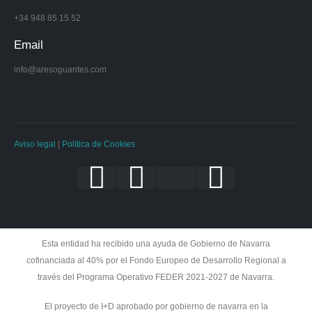
+34 948 85 15 52
Email
info@aresoguantes.com
Aviso legal
|
Política de Cookies
Esta entidad ha recibido una ayuda de Gobierno de Navarra
cofinanciada al 40% por el Fondo Europeo de Desarrollo Regional a
través del Programa Operativo FEDER 2021-2027 de Navarra.
El proyecto de I+D aprobado por gobierno de navarra en la